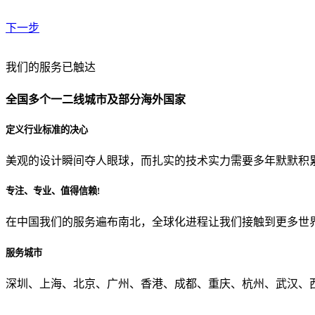
下一步
贵公司预算范围是？
我们的服务已触达
全国多个一二线城市及部分海外国家
贵公司的团队规模是？
定义行业标准的决心
美观的设计瞬间夺人眼球，而扎实的技术实力需要多年默默积
目前主要的营销渠道是？
专注、专业、值得信赖!
在中国我们的服务遍布南北，全球化进程让我们接触到更多世
从哪里了解到我们？
服务城市
上一步
确认发送
深圳、上海、北京、广州、香港、成都、重庆、杭州、武汉、西