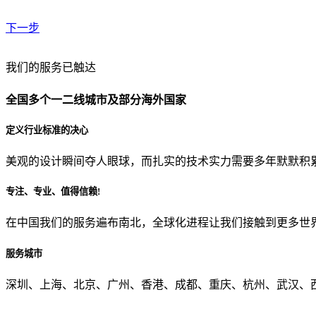
下一步
贵公司预算范围是？
我们的服务已触达
全国多个一二线城市及部分海外国家
贵公司的团队规模是？
定义行业标准的决心
美观的设计瞬间夺人眼球，而扎实的技术实力需要多年默默积
目前主要的营销渠道是？
专注、专业、值得信赖!
在中国我们的服务遍布南北，全球化进程让我们接触到更多世
从哪里了解到我们？
服务城市
上一步
确认发送
深圳、上海、北京、广州、香港、成都、重庆、杭州、武汉、西