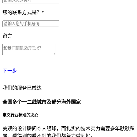
您的联系方式是？
*
留言
下一步
贵公司预算范围是？
我们的服务已触达
全国多个一二线城市及部分海外国家
贵公司的团队规模是？
定义行业标准的决心
美观的设计瞬间夺人眼球，而扎实的技术实力需要多年默默积
目前主要的营销渠道是？
累，看得到的看不到的我们都努力做到好。