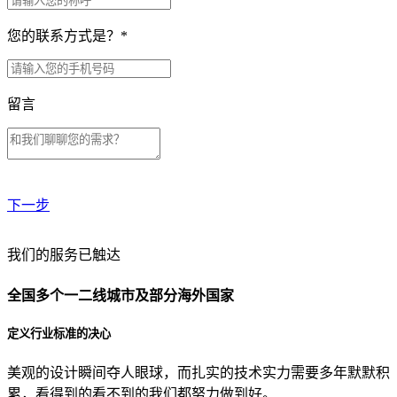
您的联系方式是？
*
留言
下一步
贵公司预算范围是？
我们的服务已触达
全国多个一二线城市及部分海外国家
贵公司的团队规模是？
定义行业标准的决心
美观的设计瞬间夺人眼球，而扎实的技术实力需要多年默默积
目前主要的营销渠道是？
累，看得到的看不到的我们都努力做到好。