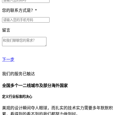
您的联系方式是？
*
留言
下一步
贵公司预算范围是？
我们的服务已触达
全国多个一二线城市及部分海外国家
贵公司的团队规模是？
定义行业标准的决心
美观的设计瞬间夺人眼球，而扎实的技术实力需要多年默默积
目前主要的营销渠道是？
累，看得到的看不到的我们都努力做到好。