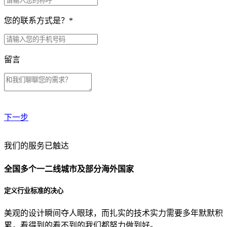
您的联系方式是？
*
留言
下一步
贵公司预算范围是？
我们的服务已触达
全国多个一二线城市及部分海外国家
贵公司的团队规模是？
定义行业标准的决心
美观的设计瞬间夺人眼球，而扎实的技术实力需要多年默默积
目前主要的营销渠道是？
累，看得到的看不到的我们都努力做到好。