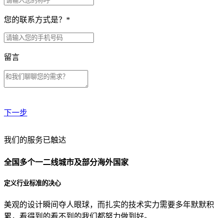
您的联系方式是？
*
留言
下一步
贵公司预算范围是？
我们的服务已触达
全国多个一二线城市及部分海外国家
贵公司的团队规模是？
定义行业标准的决心
美观的设计瞬间夺人眼球，而扎实的技术实力需要多年默默积
目前主要的营销渠道是？
累，看得到的看不到的我们都努力做到好。