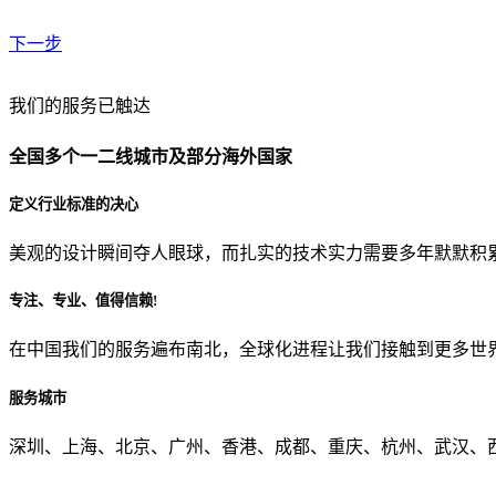
下一步
贵公司预算范围是？
我们的服务已触达
全国多个一二线城市及部分海外国家
贵公司的团队规模是？
定义行业标准的决心
美观的设计瞬间夺人眼球，而扎实的技术实力需要多年默默积
目前主要的营销渠道是？
专注、专业、值得信赖!
在中国我们的服务遍布南北，全球化进程让我们接触到更多世
从哪里了解到我们？
服务城市
上一步
确认发送
深圳、上海、北京、广州、香港、成都、重庆、杭州、武汉、西