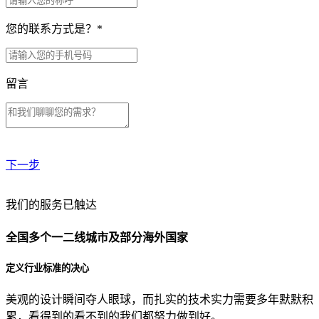
您的联系方式是？
*
留言
下一步
贵公司预算范围是？
我们的服务已触达
全国多个一二线城市及部分海外国家
贵公司的团队规模是？
定义行业标准的决心
美观的设计瞬间夺人眼球，而扎实的技术实力需要多年默默积
目前主要的营销渠道是？
累，看得到的看不到的我们都努力做到好。