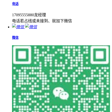
电话
17095555880龙经理
电话若占线或未接到、就加下微信
微信