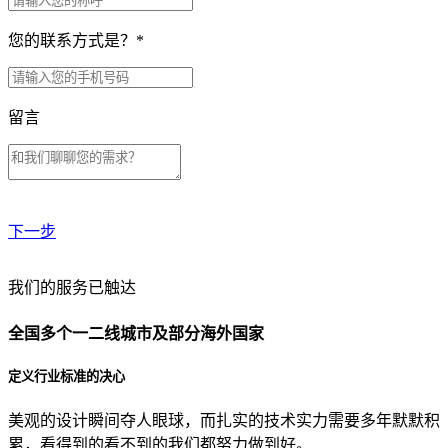
您的联系方式是？
*
留言
下一步
贵公司预算范围是？
我们的服务已触达
全国多个一二线城市及部分海外国家
贵公司的团队规模是？
定义行业标准的决心
美观的设计瞬间夺人眼球，而扎实的技术实力需要多年默默积
目前主要的营销渠道是？
累，看得到的看不到的我们都努力做到好。