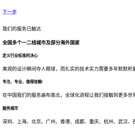
下一步
贵公司预算范围是？
我们的服务已触达
全国多个一二线城市及部分海外国家
贵公司的团队规模是？
定义行业标准的决心
美观的设计瞬间夺人眼球，而扎实的技术实力需要多年默默积
目前主要的营销渠道是？
专注、专业、值得信赖!
在中国我们的服务遍布南北，全球化进程让我们接触到更多世
从哪里了解到我们？
服务城市
上一步
确认发送
深圳、上海、北京、广州、香港、成都、重庆、杭州、武汉、西