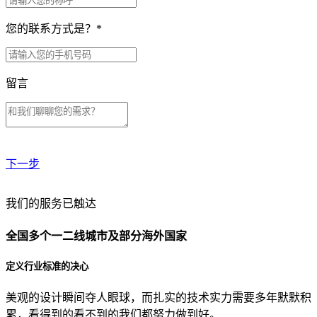
您的联系方式是？
*
留言
下一步
贵公司预算范围是？
我们的服务已触达
全国多个一二线城市及部分海外国家
贵公司的团队规模是？
定义行业标准的决心
美观的设计瞬间夺人眼球，而扎实的技术实力需要多年默默积
目前主要的营销渠道是？
累，看得到的看不到的我们都努力做到好。