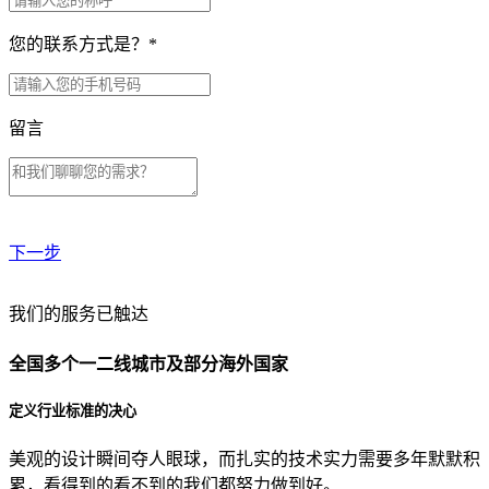
您的联系方式是？
*
留言
下一步
贵公司预算范围是？
我们的服务已触达
全国多个一二线城市及部分海外国家
贵公司的团队规模是？
定义行业标准的决心
美观的设计瞬间夺人眼球，而扎实的技术实力需要多年默默积
目前主要的营销渠道是？
累，看得到的看不到的我们都努力做到好。