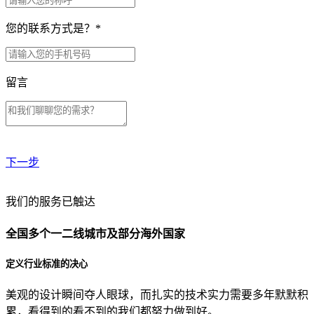
您的联系方式是？
*
留言
下一步
贵公司预算范围是？
我们的服务已触达
全国多个一二线城市及部分海外国家
贵公司的团队规模是？
定义行业标准的决心
美观的设计瞬间夺人眼球，而扎实的技术实力需要多年默默积
目前主要的营销渠道是？
累，看得到的看不到的我们都努力做到好。