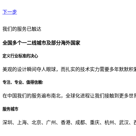
下一步
贵公司预算范围是？
我们的服务已触达
全国多个一二线城市及部分海外国家
贵公司的团队规模是？
定义行业标准的决心
美观的设计瞬间夺人眼球，而扎实的技术实力需要多年默默积
目前主要的营销渠道是？
专注、专业、值得信赖!
在中国我们的服务遍布南北，全球化进程让我们接触到更多世
从哪里了解到我们？
服务城市
上一步
确认发送
深圳、上海、北京、广州、香港、成都、重庆、杭州、武汉、西