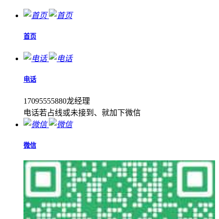
首页
电话
17095555880龙经理
电话若占线或未接到、就加下微信
微信