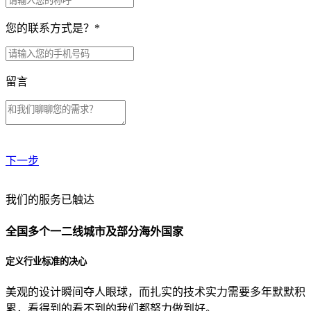
您的联系方式是？
*
留言
下一步
贵公司预算范围是？
我们的服务已触达
全国多个一二线城市及部分海外国家
贵公司的团队规模是？
定义行业标准的决心
美观的设计瞬间夺人眼球，而扎实的技术实力需要多年默默积
目前主要的营销渠道是？
累，看得到的看不到的我们都努力做到好。