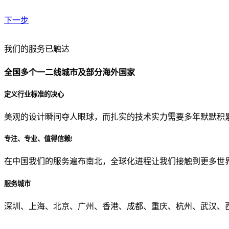
下一步
贵公司预算范围是？
我们的服务已触达
全国多个一二线城市及部分海外国家
贵公司的团队规模是？
定义行业标准的决心
美观的设计瞬间夺人眼球，而扎实的技术实力需要多年默默积
目前主要的营销渠道是？
专注、专业、值得信赖!
在中国我们的服务遍布南北，全球化进程让我们接触到更多世
从哪里了解到我们？
服务城市
上一步
确认发送
深圳、上海、北京、广州、香港、成都、重庆、杭州、武汉、西