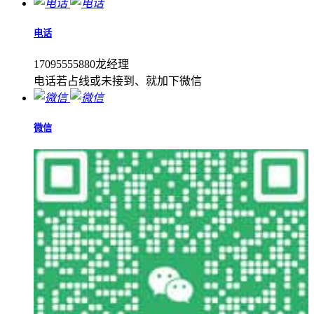
电话
17095555880龙经理
电话若占线或未接到、就加下微信
微信