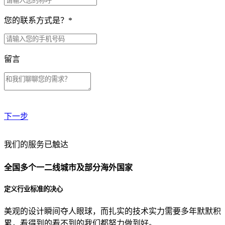
您的联系方式是？
*
留言
下一步
贵公司预算范围是？
我们的服务已触达
全国多个一二线城市及部分海外国家
贵公司的团队规模是？
定义行业标准的决心
美观的设计瞬间夺人眼球，而扎实的技术实力需要多年默默积
目前主要的营销渠道是？
累，看得到的看不到的我们都努力做到好。