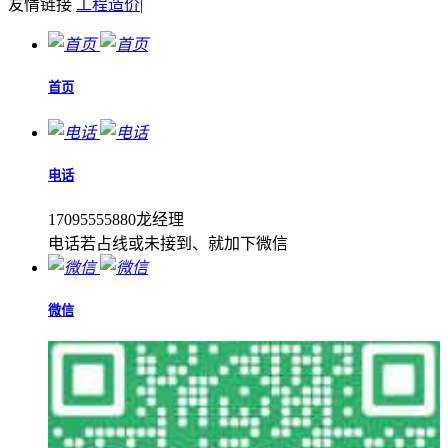
友情链接
工程造价
|
首页
电话
17095555880龙经理
电话若占线或未接到、就加下微信
微信