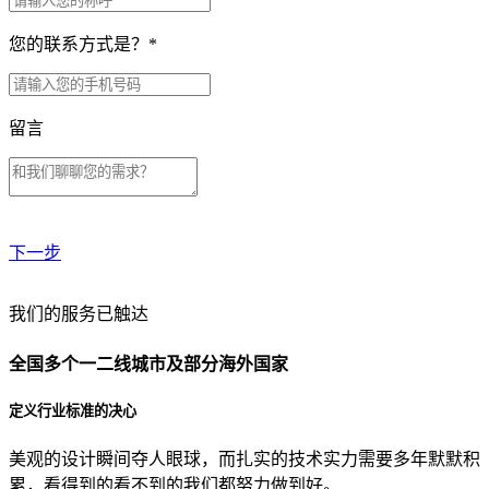
您的联系方式是？
*
留言
下一步
贵公司预算范围是？
我们的服务已触达
全国多个一二线城市及部分海外国家
贵公司的团队规模是？
定义行业标准的决心
美观的设计瞬间夺人眼球，而扎实的技术实力需要多年默默积
目前主要的营销渠道是？
累，看得到的看不到的我们都努力做到好。