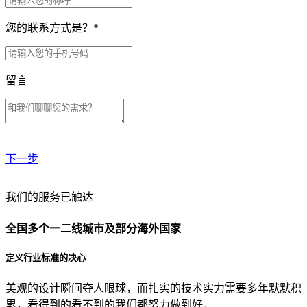
您的联系方式是？
*
留言
下一步
贵公司预算范围是？
我们的服务已触达
全国多个一二线城市及部分海外国家
贵公司的团队规模是？
定义行业标准的决心
美观的设计瞬间夺人眼球，而扎实的技术实力需要多年默默积
目前主要的营销渠道是？
累，看得到的看不到的我们都努力做到好。