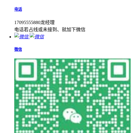
电话
17095555880龙经理
电话若占线或未接到、就加下微信
微信