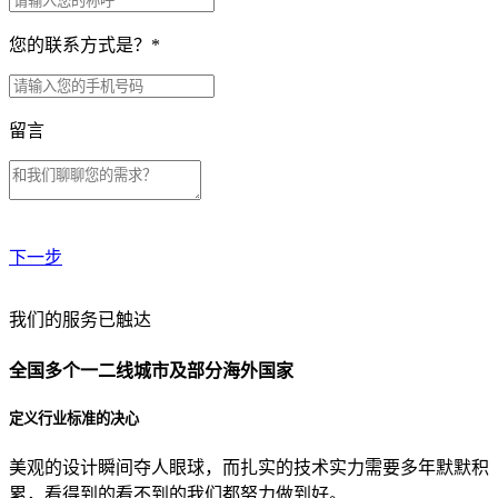
您的联系方式是？
*
留言
下一步
贵公司预算范围是？
我们的服务已触达
全国多个一二线城市及部分海外国家
贵公司的团队规模是？
定义行业标准的决心
美观的设计瞬间夺人眼球，而扎实的技术实力需要多年默默积
目前主要的营销渠道是？
累，看得到的看不到的我们都努力做到好。