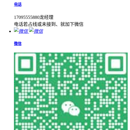
电话
17095555880龙经理
电话若占线或未接到、就加下微信
微信