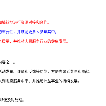
加槁效地进行资源对接和合作。
的重要性，并鼓励更多人参与其中。
务质量，并推动志愿服务行业的健康发展。
内容之一。
活动发布、评价和反馈等功能，方便志愿者参与和贡献。
入到志愿服务中来，并推动公益事业的持续发展。
们以便及时处理。