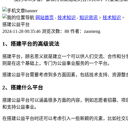
网站首页
-
技术知识
-
知识资讯
>
技术知识
>
搭建公益平台
2024-11-28 00:35:46 浏览次数：88 作者：zaomeng
1、搭建平台的高级说法
搭建平台，顾名思义就是建立一个可以供人们交流、合作和分
则是在这个基础上，专门为公益事业服务的一个平台。
搭建公益平台需要考虑到多方面因素，包括技术支持、资源整
2、搭建什么平台
搭建公益平台可以涵盖很多方面的内容，例如志愿者招募、项
和支持公益事业。
在搭建公益平台时还可以考虑引入一些新颖的元素，比如社交