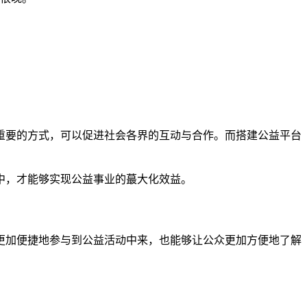
重要的方式，可以促进社会各界的互动与合作。而搭建公益平台
中，才能够实现公益事业的蕞大化效益。
更加便捷地参与到公益活动中来，也能够让公众更加方便地了解