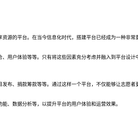
享资源的平台。在当今信息化时代，搭建平台已经成为一种非常
合、用户体验等等。只有将这些因素充分考虑并融入到平台设计
目发布、捐款筹款等等。通过这样一个平台，不仅能够让志愿者
功能、数据分析等，以提升平台的用户体验和运营效果。