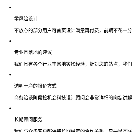
零风险设计
不放心的部分用户可首页设计满意再付费，前期不花一分
专业且落地的建议
我们具有各个行业丰富地实操经验，针对您的站点，我们
透明干净的报价方式
商务洽谈阶段挖机会科技设计顾问会非常详细的向您讲解
长期顾问服务
我们与众多客户都保持长期稳定的合作关系，只要是互联