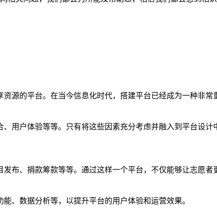
享资源的平台。在当今信息化时代，搭建平台已经成为一种非常
合、用户体验等等。只有将这些因素充分考虑并融入到平台设计
目发布、捐款筹款等等。通过这样一个平台，不仅能够让志愿者
功能、数据分析等，以提升平台的用户体验和运营效果。