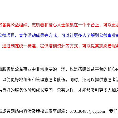
将各类公益组织、志愿者和爱心人士聚集在一个平台上，可以更
公益项目、宣传活动成果等方式，可以让更多人了解到公益事业
。通过制定统一标准、提供培训资源等方式，可以提高志愿者服
愿服务是公益事业中非常重要的一环，也是搭建公益平台的核心
，以便更好地组织和管理志愿者队伍。同时，还可以提供志愿者
供良好的服务体验和成长空间。只有这样，才能够吸引更多人加
网站内容涉及版权请发至邮箱：670136485@qq.com，我