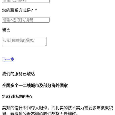
您的联系方式是？
*
留言
下一步
贵公司预算范围是？
我们的服务已触达
全国多个一二线城市及部分海外国家
贵公司的团队规模是？
定义行业标准的决心
美观的设计瞬间夺人眼球，而扎实的技术实力需要多年默默积
目前主要的营销渠道是？
累，看得到的看不到的我们都努力做到好。