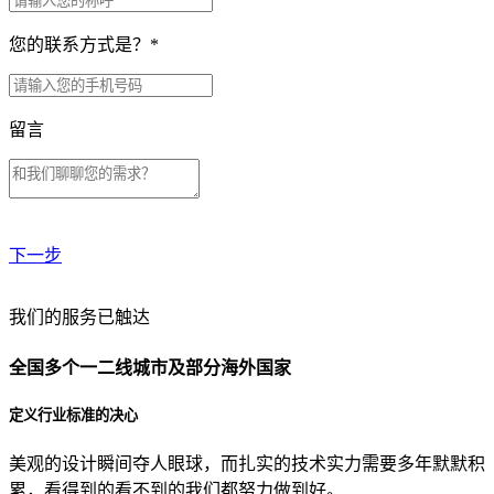
您的联系方式是？
*
留言
下一步
贵公司预算范围是？
我们的服务已触达
全国多个一二线城市及部分海外国家
贵公司的团队规模是？
定义行业标准的决心
美观的设计瞬间夺人眼球，而扎实的技术实力需要多年默默积
目前主要的营销渠道是？
累，看得到的看不到的我们都努力做到好。