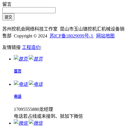
留言
苏州挖机会网络科技工作室 昆山市玉山镇挖机汇机械设备销
售部 Copyright © 2024
苏ICP备18029099号-3
网站地图
友情链接
工程造价
|
首页
电话
17095555880龙经理
电话若占线或未接到、就加下微信