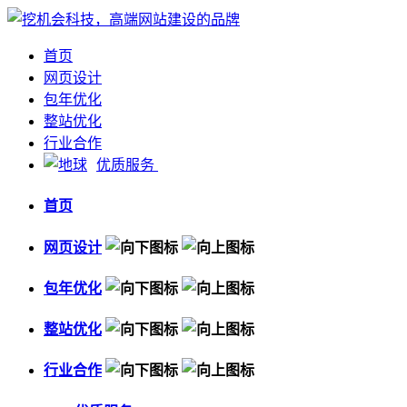
首页
网页设计
包年优化
整站优化
行业合作
优质服务
首页
网页设计
包年优化
整站优化
行业合作