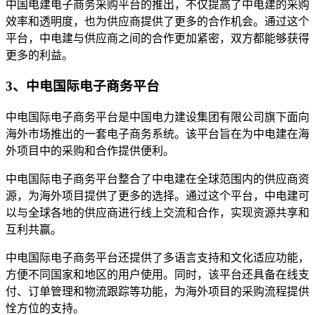
中国电建电子商务采购平台的推出，不仅提高了中电建的采购
效率和透明度，也为供应商提供了更多的合作机会。通过这个
平台，中电建与供应商之间的合作更加紧密，双方都能够获得
更多的利益。
3、中电国际电子商务平台
中电国际电子商务平台是中国电力建设集团有限公司旗下面向
海外市场推出的一套电子商务系统。该平台旨在为中电建在海
外项目中的采购和合作提供便利。
中电国际电子商务平台整合了中电建在全球范围内的供应商资
源，为海外项目提供了更多的选择。通过这个平台，中电建可
以与全球各地的供应商进行线上交流和合作，实现资源共享和
互利共赢。
中电国际电子商务平台还提供了多语言支持和文化适应功能，
方便不同国家和地区的用户使用。同时，该平台还具备在线支
付、订单管理和物流跟踪等功能，为海外项目的采购流程提供
恮方位的支持。