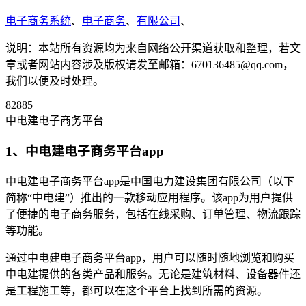
电子商务系统
、
电子商务
、
有限公司
、
说明：本站所有资源均为来自网络公开渠道获取和整理，若文
章或者网站内容涉及版权请发至邮箱：670136485@qq.com，
我们以便及时处理。
82885
中电建电子商务平台
1、中电建电子商务平台app
中电建电子商务平台app是中国电力建设集团有限公司（以下
简称“中电建”）推出的一款移动应用程序。该app为用户提供
了便捷的电子商务服务，包括在线采购、订单管理、物流跟踪
等功能。
通过中电建电子商务平台app，用户可以随时随地浏览和购买
中电建提供的各类产品和服务。无论是建筑材料、设备器件还
是工程施工等，都可以在这个平台上找到所需的资源。