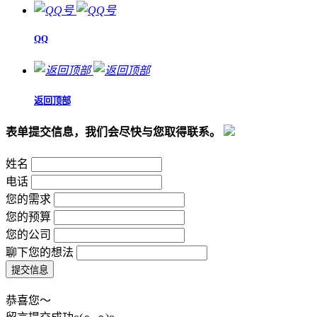
QQ
返回顶部
表单提交信息，我们会尽快与您取得联系。
姓名
电话
您的需求
您的预算
您的公司
聊下您的想法
恭喜您～