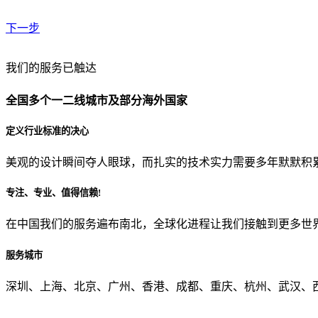
下一步
贵公司预算范围是？
我们的服务已触达
全国多个一二线城市及部分海外国家
贵公司的团队规模是？
定义行业标准的决心
美观的设计瞬间夺人眼球，而扎实的技术实力需要多年默默积
目前主要的营销渠道是？
专注、专业、值得信赖!
在中国我们的服务遍布南北，全球化进程让我们接触到更多世
从哪里了解到我们？
服务城市
上一步
确认发送
深圳、上海、北京、广州、香港、成都、重庆、杭州、武汉、西