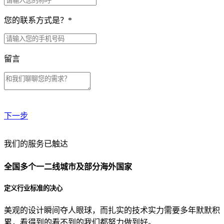
您的联系方式是？
*
留言
下一步
贵公司预算范围是？
我们的服务已触达
全国多个一二线城市及部分海外国家
贵公司的团队规模是？
定义行业标准的决心
美观的设计瞬间夺人眼球，而扎实的技术实力需要多年默默积
目前主要的营销渠道是？
累，看得到的看不到的我们都努力做到好。