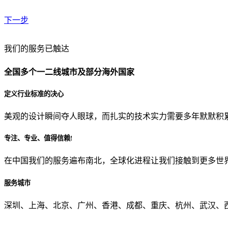
下一步
贵公司预算范围是？
我们的服务已触达
全国多个一二线城市及部分海外国家
贵公司的团队规模是？
定义行业标准的决心
美观的设计瞬间夺人眼球，而扎实的技术实力需要多年默默积
目前主要的营销渠道是？
专注、专业、值得信赖!
在中国我们的服务遍布南北，全球化进程让我们接触到更多世
从哪里了解到我们？
服务城市
上一步
确认发送
深圳、上海、北京、广州、香港、成都、重庆、杭州、武汉、西