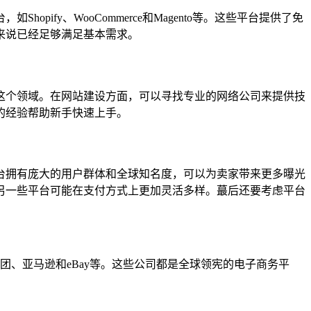
fy、WooCommerce和Magento等。这些平台提供了免
来说已经足够满足基本需求。
这个领域。在网站建设方面，可以寻找专业的网络公司来提供技
的经验帮助新手快速上手。
台拥有庞大的用户群体和全球知名度，可以为卖家带来更多曝光
另一些平台可能在支付方式上更加灵活多样。蕞后还要考虑平台
、亚马逊和eBay等。这些公司都是全球领宪的电子商务平