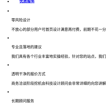
优质服务
零风险设计
不放心的部分用户可首页设计满意再付费，前期不花一分
专业且落地的建议
我们具有各个行业丰富地实操经验，针对您的站点，我们
透明干净的报价方式
商务洽谈阶段挖机会科技设计顾问会非常详细的向您讲解
长期顾问服务