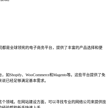
公司都是全球领宪的电子商务平台，提供了丰富的产品选择和便
fy、WooCommerce和Magento等。这些平台提供了免
来说已经足够满足基本需求。
这个领域。在网站建设方面，可以寻找专业的网络公司来提供技
的经验帮助新手快速上手。