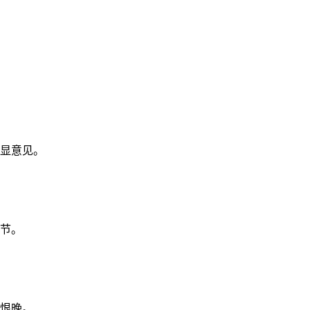
显意见。
节。
恨晚。