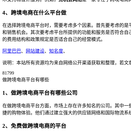
4、跨境电商在什么平台做
在选择跨境电商平台时，需要考虑多个因素。首先要考虑的是
和销售机会。其次要考虑平台所提供的功能和服务是否符合自
的费用结构和政策规定是否适合自己的经营模式。
阿里巴巴
、
网站建设
、
知名度
、
说明：本站所有资源均为来自网络公开渠道获取和整理，若文章或者
81799
做跨境电商平台有哪些
1、做跨境电商平台有哪些公司
在做跨境电商平台方面，市场上存在许多知名的公司。其中一些
捷的购物体验。他们通过建立强大的供应链网络和国际物流系
2、免费做跨境电商的平台