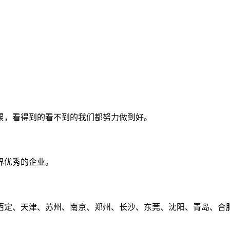
累，看得到的看不到的我们都努力做到好。
界优秀的企业。
定、天津、苏州、南京、郑州、长沙、东莞、沈阳、青岛、合肥、