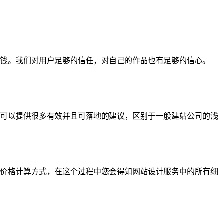
钱。我们对用户足够的信任，对自己的作品也有足够的信心。
可以提供很多有效并且可落地的建议，区别于一般建站公司的浅
价格计算方式，在这个过程中您会得知网站设计服务中的所有细