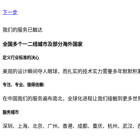
下一步
贵公司预算范围是？
我们的服务已触达
全国多个一二线城市及部分海外国家
贵公司的团队规模是？
定义行业标准的决心
美观的设计瞬间夺人眼球，而扎实的技术实力需要多年默默积
目前主要的营销渠道是？
专注、专业、值得信赖!
在中国我们的服务遍布南北，全球化进程让我们接触到更多世
从哪里了解到我们？
服务城市
上一步
确认发送
深圳、上海、北京、广州、香港、成都、重庆、杭州、武汉、西