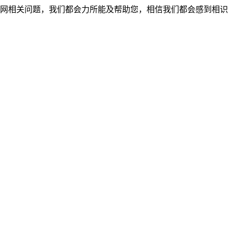
网相关问题，我们都会力所能及帮助您，相信我们都会感到相识