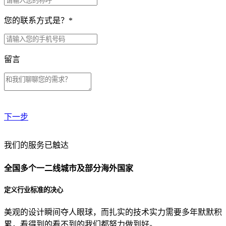
您的联系方式是？
*
留言
下一步
贵公司预算范围是？
我们的服务已触达
全国多个一二线城市及部分海外国家
贵公司的团队规模是？
定义行业标准的决心
美观的设计瞬间夺人眼球，而扎实的技术实力需要多年默默积
目前主要的营销渠道是？
累，看得到的看不到的我们都努力做到好。