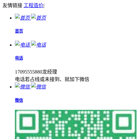
友情链接
工程造价
|
首页
电话
17095555880龙经理
电话若占线或未接到、就加下微信
微信