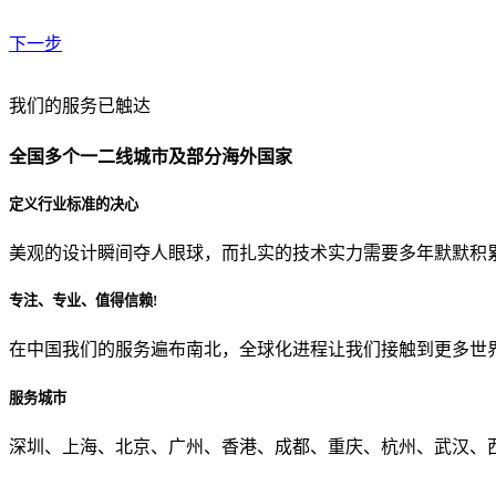
下一步
贵公司预算范围是？
我们的服务已触达
全国多个一二线城市及部分海外国家
贵公司的团队规模是？
定义行业标准的决心
美观的设计瞬间夺人眼球，而扎实的技术实力需要多年默默积
目前主要的营销渠道是？
专注、专业、值得信赖!
在中国我们的服务遍布南北，全球化进程让我们接触到更多世
从哪里了解到我们？
服务城市
上一步
确认发送
深圳、上海、北京、广州、香港、成都、重庆、杭州、武汉、西