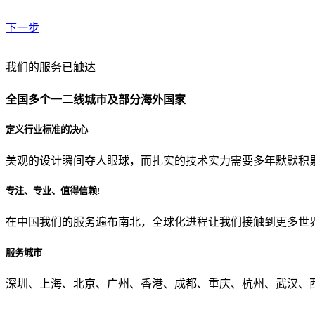
下一步
贵公司预算范围是？
我们的服务已触达
全国多个一二线城市及部分海外国家
贵公司的团队规模是？
定义行业标准的决心
美观的设计瞬间夺人眼球，而扎实的技术实力需要多年默默积
目前主要的营销渠道是？
专注、专业、值得信赖!
在中国我们的服务遍布南北，全球化进程让我们接触到更多世
从哪里了解到我们？
服务城市
上一步
确认发送
深圳、上海、北京、广州、香港、成都、重庆、杭州、武汉、西