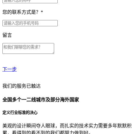
您的联系方式是？
*
留言
下一步
贵公司预算范围是？
我们的服务已触达
全国多个一二线城市及部分海外国家
贵公司的团队规模是？
定义行业标准的决心
美观的设计瞬间夺人眼球，而扎实的技术实力需要多年默默积
目前主要的营销渠道是？
累，看得到的看不到的我们都努力做到好。