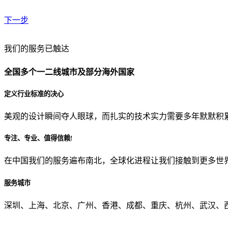
下一步
贵公司预算范围是？
我们的服务已触达
全国多个一二线城市及部分海外国家
贵公司的团队规模是？
定义行业标准的决心
美观的设计瞬间夺人眼球，而扎实的技术实力需要多年默默积
目前主要的营销渠道是？
专注、专业、值得信赖!
在中国我们的服务遍布南北，全球化进程让我们接触到更多世
从哪里了解到我们？
服务城市
上一步
确认发送
深圳、上海、北京、广州、香港、成都、重庆、杭州、武汉、西