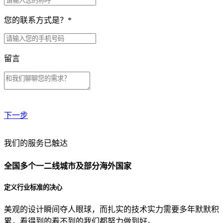
您的联系方式是？
*
留言
下一步
贵公司预算范围是？
我们的服务已触达
全国多个一二线城市及部分海外国家
贵公司的团队规模是？
定义行业标准的决心
美观的设计瞬间夺人眼球，而扎实的技术实力需要多年默默积
目前主要的营销渠道是？
累，看得到的看不到的我们都努力做到好。