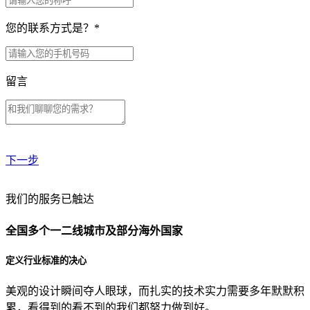
您的联系方式是？
*
留言
下一步
贵公司预算范围是？
我们的服务已触达
全国多个一二线城市及部分海外国家
贵公司的团队规模是？
定义行业标准的决心
美观的设计瞬间夺人眼球，而扎实的技术实力需要多年默默积
目前主要的营销渠道是？
累，看得到的看不到的我们都努力做到好。