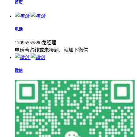
首页
电话
17095555880龙经理
电话若占线或未接到、就加下微信
微信