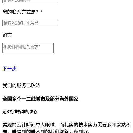
您的联系方式是？
*
留言
下一步
贵公司预算范围是？
我们的服务已触达
全国多个一二线城市及部分海外国家
贵公司的团队规模是？
定义行业标准的决心
美观的设计瞬间夺人眼球，而扎实的技术实力需要多年默默积
目前主要的营销渠道是？
累，看得到的看不到的我们都努力做到好。