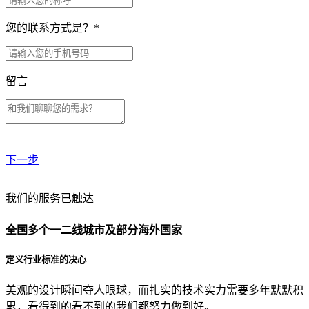
您的联系方式是？
*
留言
下一步
贵公司预算范围是？
我们的服务已触达
全国多个一二线城市及部分海外国家
贵公司的团队规模是？
定义行业标准的决心
美观的设计瞬间夺人眼球，而扎实的技术实力需要多年默默积
目前主要的营销渠道是？
累，看得到的看不到的我们都努力做到好。