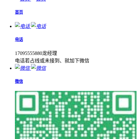
首页
电话
17095555880龙经理
电话若占线或未接到、就加下微信
微信