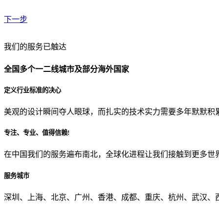
下一步
贵公司预算范围是？
我们的服务已触达
全国多个一二线城市及部分海外国家
贵公司的团队规模是？
定义行业标准的决心
美观的设计瞬间夺人眼球，而扎实的技术实力需要多年默默积
目前主要的营销渠道是？
专注、专业、值得信赖!
在中国我们的服务遍布南北，全球化进程让我们接触到更多世
从哪里了解到我们？
服务城市
上一步
确认发送
深圳、上海、北京、广州、香港、成都、重庆、杭州、武汉、西