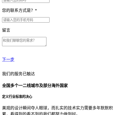
您的联系方式是？
*
留言
下一步
贵公司预算范围是？
我们的服务已触达
全国多个一二线城市及部分海外国家
贵公司的团队规模是？
定义行业标准的决心
美观的设计瞬间夺人眼球，而扎实的技术实力需要多年默默积
目前主要的营销渠道是？
累，看得到的看不到的我们都努力做到好。