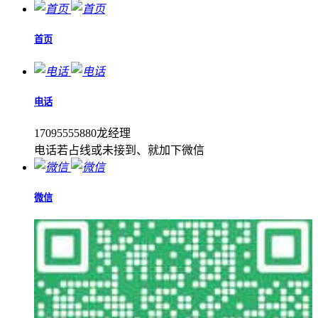
首页
电话
17095555880龙经理
电话若占线或未接到、就加下微信
微信