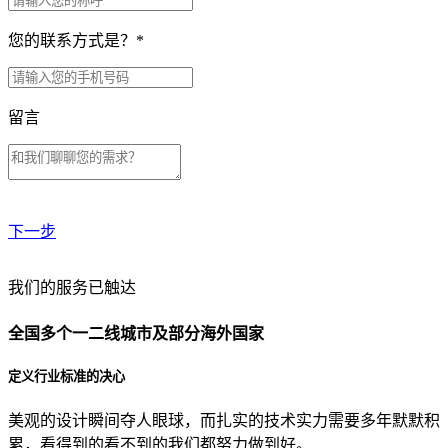
您的联系方式是？
*
留言
下一步
贵公司预算范围是？
我们的服务已触达
全国多个一二线城市及部分海外国家
贵公司的团队规模是？
定义行业标准的决心
美观的设计瞬间夺人眼球，而扎实的技术实力需要多年默默积
目前主要的营销渠道是？
累，看得到的看不到的我们都努力做到好。