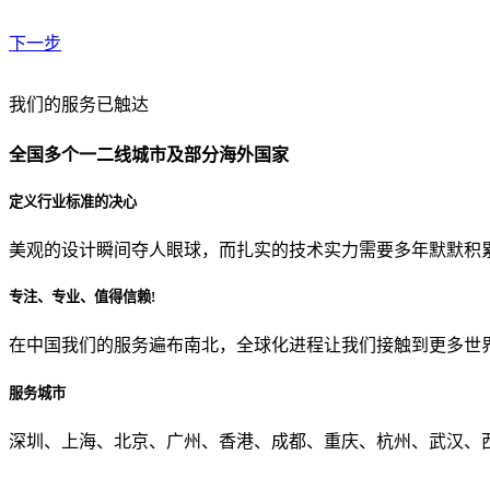
下一步
贵公司预算范围是？
我们的服务已触达
全国多个一二线城市及部分海外国家
贵公司的团队规模是？
定义行业标准的决心
美观的设计瞬间夺人眼球，而扎实的技术实力需要多年默默积
目前主要的营销渠道是？
专注、专业、值得信赖!
在中国我们的服务遍布南北，全球化进程让我们接触到更多世
从哪里了解到我们？
服务城市
上一步
确认发送
深圳、上海、北京、广州、香港、成都、重庆、杭州、武汉、西