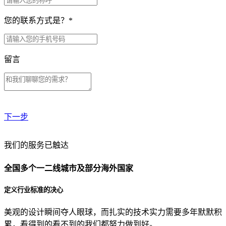
您的联系方式是？
*
留言
下一步
贵公司预算范围是？
我们的服务已触达
全国多个一二线城市及部分海外国家
贵公司的团队规模是？
定义行业标准的决心
美观的设计瞬间夺人眼球，而扎实的技术实力需要多年默默积
目前主要的营销渠道是？
累，看得到的看不到的我们都努力做到好。