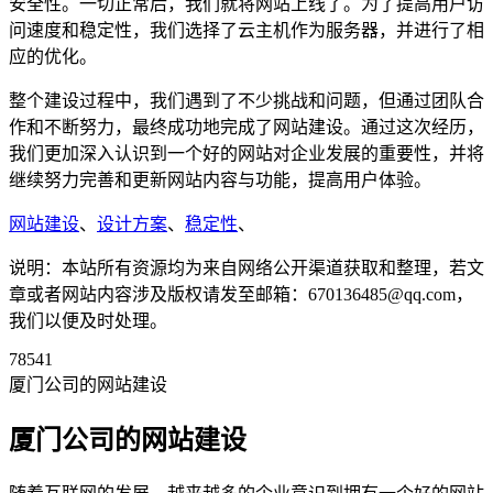
安全性。一切正常后，我们就将网站上线了。为了提高用户访
问速度和稳定性，我们选择了云主机作为服务器，并进行了相
应的优化。
整个建设过程中，我们遇到了不少挑战和问题，但通过团队合
作和不断努力，最终成功地完成了网站建设。通过这次经历，
我们更加深入认识到一个好的网站对企业发展的重要性，并将
继续努力完善和更新网站内容与功能，提高用户体验。
网站建设
、
设计方案
、
稳定性
、
说明：本站所有资源均为来自网络公开渠道获取和整理，若文
章或者网站内容涉及版权请发至邮箱：670136485@qq.com，
我们以便及时处理。
78541
厦门公司的网站建设
厦门公司的网站建设