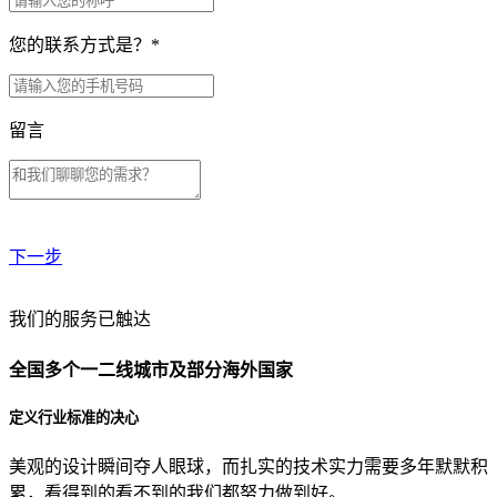
您的联系方式是？
*
留言
下一步
贵公司预算范围是？
我们的服务已触达
全国多个一二线城市及部分海外国家
贵公司的团队规模是？
定义行业标准的决心
美观的设计瞬间夺人眼球，而扎实的技术实力需要多年默默积
目前主要的营销渠道是？
累，看得到的看不到的我们都努力做到好。