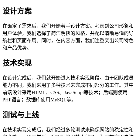
设计方案
在确定了需求后，我们开始着手设计方案。考虑到公司形象和
用户体验，我们选择了简洁明快的风格，并配以清晰易懂的导
航栏和页面布局。同时，在内容方面，我们注重突出公司特色
和产品优势。
技术实现
在设计完成后，我们就开始进入技术实现阶段。由于团队成员
能力不同，我们采用了多种技术来完成不同部分的工作。其中
前端设计采用HTML、CSS、JavaScript等技术；后端则使用
PHP语言；数据库使用MySQL等。
测试与上线
在技术实现完成后，我们经过多轮测试来确保网站的稳定性和