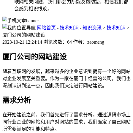
联网相关问题，我们都会力所能及帮助您，相信我们都
会感到相识恨晚。
网站首页
-
技术知识
-
知识资讯
>
技术知识
>
厦门公司的网站建设
2023-10-21 12:24:14 浏览次数：64 作者：zaomeng
厦门公司的网站建设
随着互联网的发展，越来越多的企业意识到拥有一个好的网站
对企业发展至关重要。作为一家在厦门市经营的公司，我们也
深刻认识到这一点，因此我们决定进行网站建设。
需求分析
在开始建设之前，我们首先进行了需求分析。通过调研市场上
同行业企业的网站和用户对网站的需求，我们确定了自己网站
所需要满足的功能和特点。