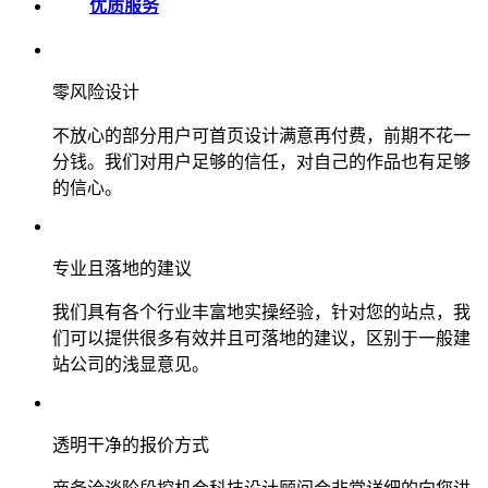
优质服务
零风险设计
不放心的部分用户可首页设计满意再付费，前期不花一
分钱。我们对用户足够的信任，对自己的作品也有足够
的信心。
专业且落地的建议
我们具有各个行业丰富地实操经验，针对您的站点，我
们可以提供很多有效并且可落地的建议，区别于一般建
站公司的浅显意见。
透明干净的报价方式