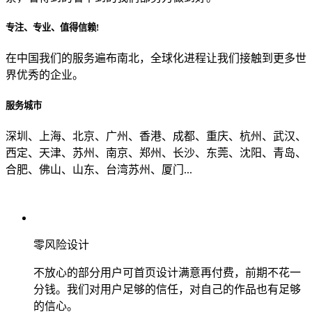
专注、专业、值得信赖!
从哪里了解到我们？
在中国我们的服务遍布南北，全球化进程让我们接触到更多世
界优秀的企业。
上一步
确认发送
服务城市
深圳、上海、北京、广州、香港、成都、重庆、杭州、武汉、
西定、天津、苏州、南京、郑州、长沙、东莞、沈阳、青岛、
合肥、佛山、山东、台湾苏州、厦门...
零风险设计
不放心的部分用户可首页设计满意再付费，前期不花一
分钱。我们对用户足够的信任，对自己的作品也有足够
的信心。