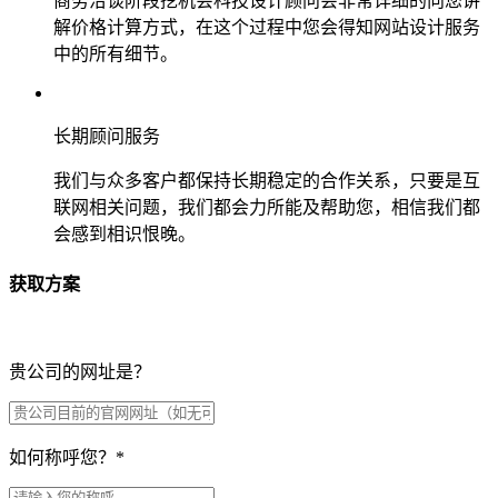
商务洽谈阶段挖机会科技设计顾问会非常详细的向您讲
解价格计算方式，在这个过程中您会得知网站设计服务
中的所有细节。
长期顾问服务
我们与众多客户都保持长期稳定的合作关系，只要是互
联网相关问题，我们都会力所能及帮助您，相信我们都
会感到相识恨晚。
获取方案
贵公司的网址是？
如何称呼您？
*