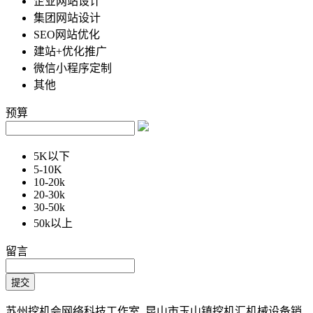
企业网站设计
集团网站设计
SEO网站优化
建站+优化推广
微信小程序定制
其他
预算
5K以下
5-10K
10-20k
20-30k
30-50k
50k以上
留言
苏州挖机会网络科技工作室 昆山市玉山镇挖机汇机械设备销