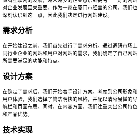
随着互联网的发展，越来越多的企业意识到拥有一个好的网站
对企业发展至关重要。作为一家在厦门市经营的公司，我们也
深刻认识到这一点，因此我们决定进行网站建设。
需求分析
在开始建设之前，我们首先进行了需求分析。通过调研市场上
同行业企业的网站和用户对网站的需求，我们确定了自己网站
所需要满足的功能和特点。
设计方案
在确定了需求后，我们开始着手设计方案。考虑到公司形象和
用户体验，我们选择了简洁明快的风格，并配以清晰易懂的导
航栏和页面布局。同时，在内容方面，我们注重突出公司特色
和产品优势。
技术实现