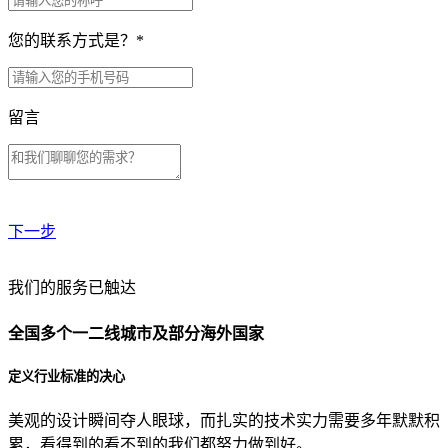
您的联系方式是？
*
留言
下一步
贵公司预算范围是？
我们的服务已触达
全国多个一二线城市及部分海外国家
贵公司的团队规模是？
定义行业标准的决心
美观的设计瞬间夺人眼球，而扎实的技术实力需要多年默默积
目前主要的营销渠道是？
累，看得到的看不到的我们都努力做到好。