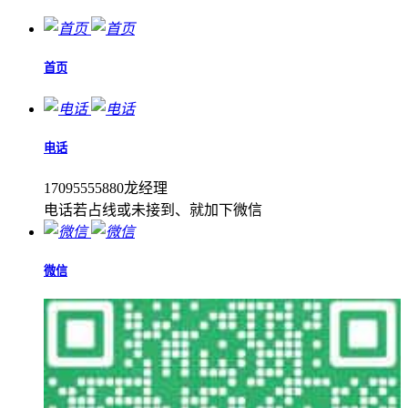
首页
电话
17095555880龙经理
电话若占线或未接到、就加下微信
微信