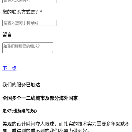
您的联系方式是？
*
留言
下一步
贵公司预算范围是？
我们的服务已触达
全国多个一二线城市及部分海外国家
贵公司的团队规模是？
定义行业标准的决心
美观的设计瞬间夺人眼球，而扎实的技术实力需要多年默默积
目前主要的营销渠道是？
累，看得到的看不到的我们都努力做到好。