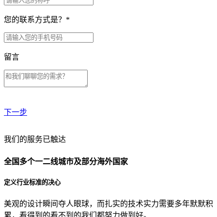
您的联系方式是？
*
留言
下一步
贵公司预算范围是？
我们的服务已触达
全国多个一二线城市及部分海外国家
贵公司的团队规模是？
定义行业标准的决心
美观的设计瞬间夺人眼球，而扎实的技术实力需要多年默默积
目前主要的营销渠道是？
累，看得到的看不到的我们都努力做到好。