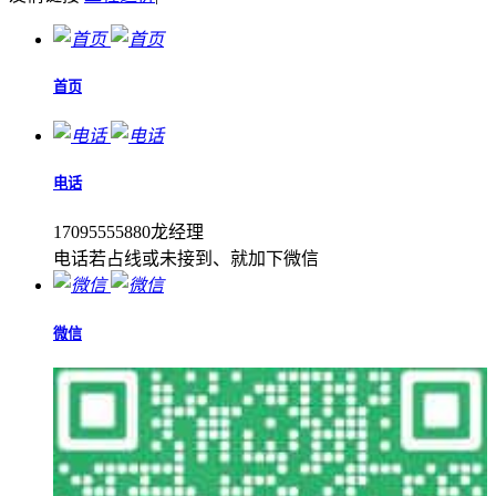
首页
电话
17095555880龙经理
电话若占线或未接到、就加下微信
微信