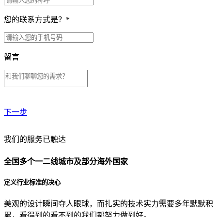
您的联系方式是？
*
留言
下一步
贵公司预算范围是？
我们的服务已触达
全国多个一二线城市及部分海外国家
贵公司的团队规模是？
定义行业标准的决心
美观的设计瞬间夺人眼球，而扎实的技术实力需要多年默默积
目前主要的营销渠道是？
累，看得到的看不到的我们都努力做到好。