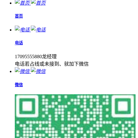
首页
电话
17095555880龙经理
电话若占线或未接到、就加下微信
微信