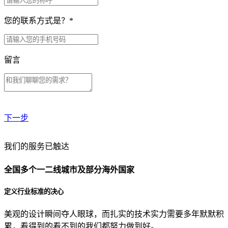
您的联系方式是？
*
留言
下一步
贵公司预算范围是？
我们的服务已触达
全国多个一二线城市及部分海外国家
贵公司的团队规模是？
定义行业标准的决心
美观的设计瞬间夺人眼球，而扎实的技术实力需要多年默默积
目前主要的营销渠道是？
累，看得到的看不到的我们都努力做到好。