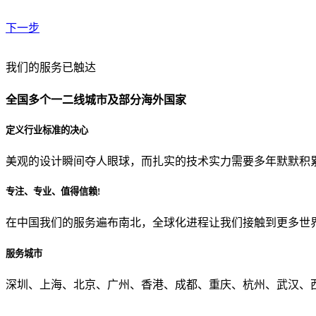
下一步
贵公司预算范围是？
我们的服务已触达
全国多个一二线城市及部分海外国家
贵公司的团队规模是？
定义行业标准的决心
美观的设计瞬间夺人眼球，而扎实的技术实力需要多年默默积
目前主要的营销渠道是？
专注、专业、值得信赖!
在中国我们的服务遍布南北，全球化进程让我们接触到更多世
从哪里了解到我们？
服务城市
上一步
确认发送
深圳、上海、北京、广州、香港、成都、重庆、杭州、武汉、西